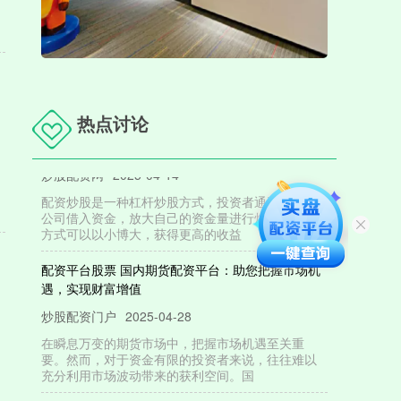
热点讨论
配资炒股- 配资炒股：杠杆炒股，以小博大
炒股配资网
2025-04-14
配资炒股是一种杠杆炒股方式，投资者通过向配资
公司借入资金，放大自己的资金量进行炒股。这种
方式可以以小博大，获得更高的收益
配资平台股票 国内期货配资平台：助您把握市场机
遇，实现财富增值
炒股配资门户
2025-04-28
在瞬息万变的期货市场中，把握市场机遇至关重
要。然而，对于资金有限的投资者来说，往往难以
充分利用市场波动带来的获利空间。国
找期货配资 线上股票配资，资金杠杆，助你投资腾