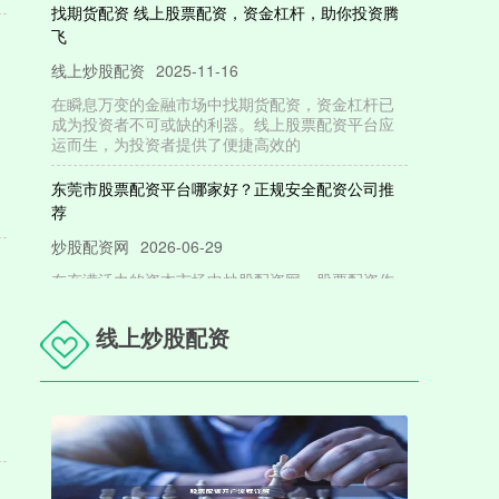
飞
线上炒股配资
2025-11-16
在瞬息万变的金融市场中找期货配资，资金杠杆已
成为投资者不可或缺的利器。线上股票配资平台应
运而生，为投资者提供了便捷高效的
东莞市股票配资平台哪家好？正规安全配资公司推
荐
炒股配资网
2026-06-29
在充满活力的资本市场中炒股配资网，股票配资作
为一种杠杆工具，吸引了不少东莞投资者的目光。
然而，面对市场上众多的配资平台，
线上炒股配资
期货配资软件 解锁财富密码！最值得信赖的股票配
资网站
炒股配资网
2024-11-29
在当今竞争激烈的金融市场中，股票配资已成为投
资者放大收益的有效工具。然而，选择一个值得信
赖的配资网站至关重要，以确保资金